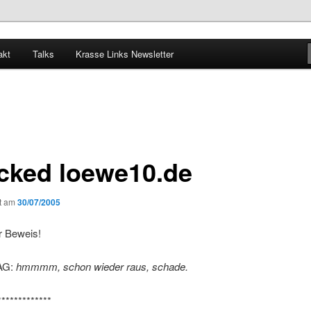
akt
Talks
Krasse Links Newsletter
acked loewe10.de
ht am
30/07/2005
er Beweis!
AG:
hmmmm, schon wieder raus, schade.
*************