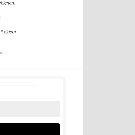
hienen.
.
it einem
r den