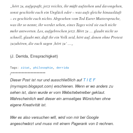
„hört zu, aufgepaßt, jetzt reichts, ihr müßt aufstehen und davongehen,
sonst geschieht euch ein Unglück oder – was aufs gleiche hinausläuft
– es geschieht euch nichts. Abgesehen vom Tod Eurer Muttersprache,
was ihr so nennt, ihr werdet sehen, eines Tages wird sie euch nicht
mehr antworten. Los, aufgebrochen jetzt. Hört zu … glaubt nicht so
schnell, glaubt mir, daß ihr ein Volk seid, hört auf, denen ohne Protest
zuzuhören, die euch sagen ‚hört zu‘ …
„
(J. Derrida, Einsprachigkeit)
Tags:
zitat
,
philosophie
,
derrida
/***********************
Dieser Post ist nur und ausschließlich auf
T I E F
(mymspro.blogspot.com) erschienen. Wenn er wo anders zu
sehen ist, dann wurde er vom Websitebetreiber geklaut.
Wahrscheinlich weil dieser ein armseliges Würstchen ohne
eigene Kreativität ist.
Wer es also versuchen will, wird von mir bei Google
angeschwärzt und muss mit einem Pagerank von 0 rechnen.