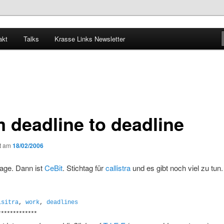
akt
Talks
Krasse Links Newsletter
m deadline to deadline
ht am
18/02/2006
age. Dann ist
CeBit
. Stichtag für
callistra
und es gibt noch viel zu tun
lsitra
,
work
,
deadlines
*************