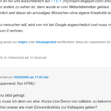
t ist nur und ausschließlich auf
T I E F
(mymspro.blogspot.com) ersc
 anders zu sehen ist, dann wurde er vom Websitebetreiber geklaut.
lich weil dieser ein armseliges Würstchen ohne eigene Kreativität ist
so versuchen will, wird von mir bei Google angeschwärzt und muss m
von 0 rechnen.
rag wurde von
mspro
unter
Uncategorized
veröffentlicht. Setze ein Lesezeichen fü
E ZU „
FROM DEADLINE TO DEADLINE
“
chrieb
am
18/02/2006 um 17:52 Uhr
:
 spannend. Nur HTML!
nz blöd gefragt:
 muss ich denn um eine ›Kurze Live-Demo von callistra‹ zu bekom
chon sowas wie mein Einverständniss zur Kaltaquise geben?