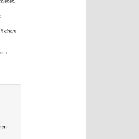
hienen.
.
it einem
r den
men