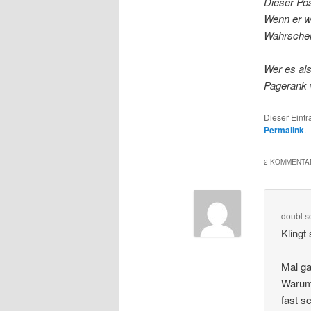
Dieser Pos
Wenn er wo
Wahrschein
Wer es al
Pagerank 
Dieser Eint
Permalink
.
2 KOMMENTAR
doubl
s
Klingt
Mal ga
Warum
fast s