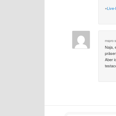
»
Live
mspro
s
Naja, 
präsen
Aber i
testac