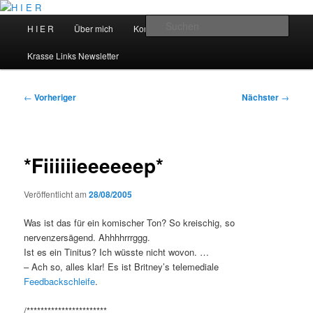
Zum
primären
Hauptmenü
Such
H I E R
Über mich
Kontakt
Talks
Inhalt
springen
H I E R
Krasse Links Newsletter
Beitragsnavigation
←
Vorheriger
Nächster
→
*Fiiiiiieeeeeep*
Veröffentlicht am
28/08/2005
Was ist das für ein komischer Ton? So kreischig, so
nervenzersägend. Ahhhhrrrggg.
Ist es ein Tinitus? Ich wüsste nicht wovon. …
– Ach so, alles klar! Es ist Britney’s telemediale
Feedbackschleife
.
/***********************