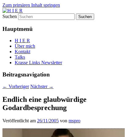
Zum primären Inhalt springen
Suchen
H I E R
Hauptmenü
H I E R
Über mich
Kontakt
Talks
Krasse Links Newsletter
Beitragsnavigation
←
Vorheriger
Nächster
→
Endlich eine glaubwürdige
Godardbesprechung
Veröffentlicht am
26/11/2005
von
mspro