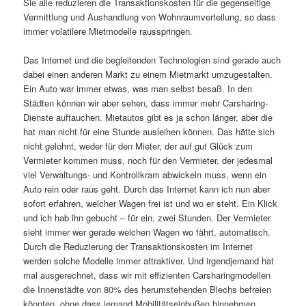
Sie alle reduzieren die Transaktionskosten für die gegenseitige
Vermittlung und Aushandlung von Wohnraumverteilung, so dass
immer volatilere Mietmodelle rausspringen.
Das Internet und die begleitenden Technologien sind gerade auch
dabei einen anderen Markt zu einem Mietmarkt umzugestalten.
Ein Auto war immer etwas, was man selbst besaß. In den
Städten können wir aber sehen, dass immer mehr Carsharing-
Dienste auftauchen. Mietautos gibt es ja schon länger, aber die
hat man nicht für eine Stunde ausleihen können. Das hätte sich
nicht gelohnt, weder für den Mieter, der auf gut Glück zum
Vermieter kommen muss, noch für den Vermieter, der jedesmal
viel Verwaltungs- und Kontrollkram abwickeln muss, wenn ein
Auto rein oder raus geht. Durch das Internet kann ich nun aber
sofort erfahren, welcher Wagen frei ist und wo er steht. Ein Klick
und ich hab ihn gebucht – für ein, zwei Stunden. Der Vermieter
sieht immer wer gerade welchen Wagen wo fährt, automatisch.
Durch die Reduzierung der Transaktionskosten im Internet
werden solche Modelle immer attraktiver. Und irgendjemand hat
mal ausgerechnet, dass wir mit effizienten Carsharingmodellen
die Innenstädte von 80% des herumstehenden Blechs befreien
könnten, ohne dass jemand Mobilitätseinbußen hinnehmen