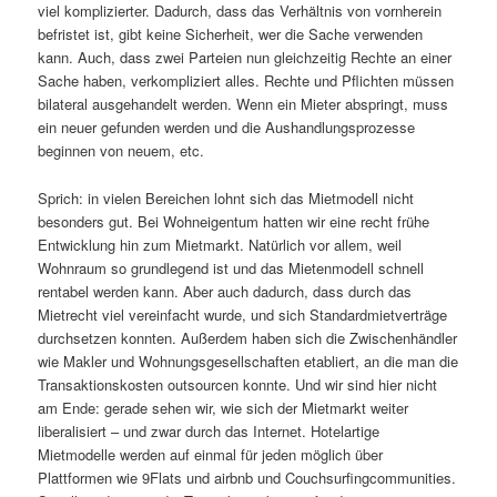
viel komplizierter. Dadurch, dass das Verhältnis von vornherein
befristet ist, gibt keine Sicherheit, wer die Sache verwenden
kann. Auch, dass zwei Parteien nun gleichzeitig Rechte an einer
Sache haben, verkompliziert alles. Rechte und Pflichten müssen
bilateral ausgehandelt werden. Wenn ein Mieter abspringt, muss
ein neuer gefunden werden und die Aushandlungsprozesse
beginnen von neuem, etc.
Sprich: in vielen Bereichen lohnt sich das Mietmodell nicht
besonders gut. Bei Wohneigentum hatten wir eine recht frühe
Entwicklung hin zum Mietmarkt. Natürlich vor allem, weil
Wohnraum so grundlegend ist und das Mietenmodell schnell
rentabel werden kann. Aber auch dadurch, dass durch das
Mietrecht viel vereinfacht wurde, und sich Standardmietverträge
durchsetzen konnten. Außerdem haben sich die Zwischenhändler
wie Makler und Wohnungsgesellschaften etabliert, an die man die
Transaktionskosten outsourcen konnte. Und wir sind hier nicht
am Ende: gerade sehen wir, wie sich der Mietmarkt weiter
liberalisiert – und zwar durch das Internet. Hotelartige
Mietmodelle werden auf einmal für jeden möglich über
Plattformen wie 9Flats und airbnb und Couchsurfingcommunities.