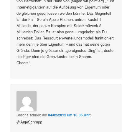
von Herrschaft in der Hand von (sagen wir pointiert) „Fünf
Internetgiganten“ auf die Auflösung von Eigentum oder
dergleichen geschlossen werden könnte. Das Gegenteil
ist der Fall: So ein Apple Rechenzentrum kostet 1
Milliarde, der ganze Komplex mit Solarkraftwerk 8
Milliarden Dollar. Es ist also genau umgekehrt als Du
schreibst: Das Ressourcen-Verteilungsmodell funktioniert
mehr denn je über Eigentum – und das hat seine guten
Gründe. Denn je grösser ein „ge-eignetes Ding“ ist, desto
niedriger sind die Grenzkosten beim Sharen.
Cheers!
Sascha
schrieb
am
04/02/2012 um 18:35 Uhr
:
@AnjeSchrupp