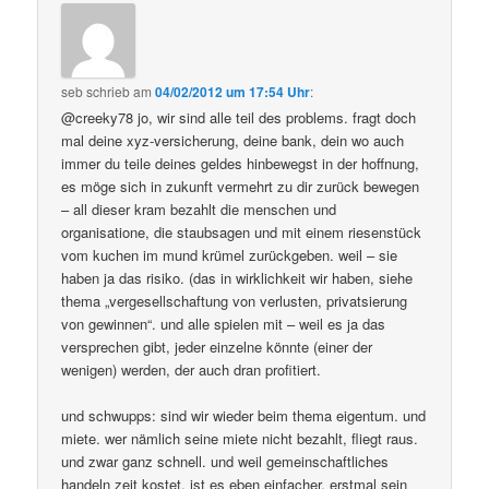
seb
schrieb
am
04/02/2012 um 17:54 Uhr
:
@creeky78 jo, wir sind alle teil des problems. fragt doch
mal deine xyz-versicherung, deine bank, dein wo auch
immer du teile deines geldes hinbewegst in der hoffnung,
es möge sich in zukunft vermehrt zu dir zurück bewegen
– all dieser kram bezahlt die menschen und
organisatione, die staubsagen und mit einem riesenstück
vom kuchen im mund krümel zurückgeben. weil – sie
haben ja das risiko. (das in wirklichkeit wir haben, siehe
thema „vergesellschaftung von verlusten, privatsierung
von gewinnen“. und alle spielen mit – weil es ja das
versprechen gibt, jeder einzelne könnte (einer der
wenigen) werden, der auch dran profitiert.
und schwupps: sind wir wieder beim thema eigentum. und
miete. wer nämlich seine miete nicht bezahlt, fliegt raus.
und zwar ganz schnell. und weil gemeinschaftliches
handeln zeit kostet, ist es eben einfacher, erstmal sein