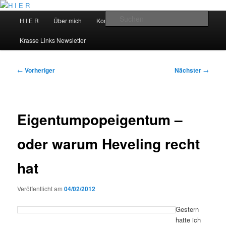
Zum
primären
Hauptmenü
Such
H I E R
Über mich
Kontakt
Talks
Inhalt
springen
H I E R
Krasse Links Newsletter
Beitragsnavigation
←
Vorheriger
Nächster
→
Eigentumpopeigentum –
oder warum Heveling recht
hat
Veröffentlicht am
04/02/2012
Gestern
hatte ich