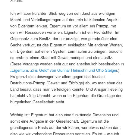
zurück.
Ich will aber kurz den Blick weg von den durchaus wichtigen
Macht- und Verteilungsfragen auf den rein funktionalen Aspekt
von Eigentum lenken. Eigentum ist vor allem ein Prinzip, mit
dem wir Ressourcen verteilen. Eigentum ist ein Rechtstitel. Im
Gegensatz zum Besitz, der nur anzeigt, wer gerade über eine
Sache verfügt, ist das Eigentum einklagbar. Mit anderen Worten,
um Eigentum auf einem System zum laufen zu bringen, braucht
es erstmal einen Staat mit Gewaltmonopol und eine Justiz.
(Diese Vorgänge werden sehr gut und anschaulich beschrieben in
„Eigentum, Zins Geld“ von Gunnar Heinsohn und Otto Steiger.
)
Es grenzt sich deswegen vor allem gegen das feudale
Distributions-Prinzip (Gewalt und Erbfolge) ab, wo man eben das
Land besaß, dass man verteidigen konnte. Und Ansgar Heveling
hat nicht völlig Unrecht, wenn er im Eigentum die Grundlage der
bürgerlichen Gesellschaft sieht.
Wichtig ist: Eigentum hat also eine funktionale Dimension und
somit eine Aufgabe in der Gesellschaft. Eigentum ist die
grundlegendste Basis auf der wir klären, wer etwas nutzen darf,
also wie wir vorhandene Ressourcen verteilen. Es ist – wie ich