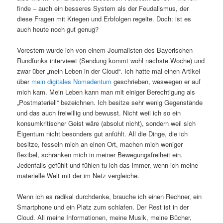
finde – auch ein besseres System als der Feudalismus, der
diese Fragen mit Kriegen und Erbfolgen regelte. Doch: ist es
auch heute noch gut genug?
Vorestern wurde ich von einem Journalisten des Bayerischen
Rundfunks interviewt (Sendung kommt wohl nächste Woche) und
zwar über „mein Leben in der Cloud“. Ich hatte mal einen Artikel
über
mein digitales Nomadentum
geschrieben, weswegen er auf
mich kam. Mein Leben kann man mit einiger Berechtigung als
„Postmateriell“ bezeichnen. Ich besitze sehr wenig Gegenstände
und das auch freiwillig und bewusst. Nicht weil ich so ein
konsumkritischer Geist wäre (absolut nicht), sondern weil sich
Eigentum nicht besonders gut anfühlt. All die Dinge, die ich
besitze, fesseln mich an einen Ort, machen mich weniger
flexibel, schränken mich in meiner Bewegungsfreiheit ein.
Jedenfalls gefühlt und fühlen tu ich das immer, wenn ich meine
materielle Welt mit der im Netz vergleiche.
Wenn ich es radikal durchdenke, brauche ich einen Rechner, ein
Smartphone und ein Platz zum schlafen. Der Rest ist in der
Cloud. All meine Informationen, meine Musik, meine Bücher,