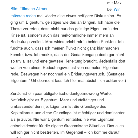
mit Max
Bild: Tillmann Allmer
bei
Wir
müssen reden
mal wieder eine etwas heftigere Diskussion. Es
ging um Eigentum, geistiges wie das an Dingen. Ich habe die
These vertreten, dass nicht nur das geistige Eigentum in der
Krise ist, sondern auch das herkömmliche immer mehr an
Bedeutung verliert. Max widerspricht mir in beiden Punkten. Ich
fürchte auch, dass ich meinen Punkt nicht ganz klar machen
konnte, bzw. ich merke, dass der Gedankengang doch gar nicht
so trivial ist und eine gewisse Herleitung braucht. Jedenfalls dort,
wo ich von einem Bedeutungsverlust von normalen Eigentum
rede. Deswegen hier nochmal ein Erklärungsversuch. (Geistiges
Eigentum / Urheberrecht lass ich hier mal absichtlich außen vor.)
Zunächst ein paar obligatorische dontgetmewrong-Worte:
Natürlich gibt es Eigentum. Mehr und vielfältiger und
umfassender denn je. Eigentum ist die Grundlage des
Kapitalismus und diese Grundlage ist mächtiger und dominanter
als je zuvor. Nie war Eigentum rentabler, nie war Eigentum
entscheidender für die eigene ökonomische Situation. Das alles
will ich gar nicht bestreiten, im Gegenteil – ich komme darauf