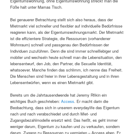
Eigentumswohnung, ohne Eigentumswohnung streckt man die
Füße halt unter Mamas Tisch.
Bei genauerer Betrachtung stellt sich also heraus, dass der
Mietmarkt viel schneller und flexibler auf individuelle Bedürfnisse
reagieren kann, als der Eigentumswohnungsmarkt. Der Mietmarkt
ist die effizientere Strategie, die Ressourcen (vorhandener
Wohnraum) schnell und passgenau den Bedürfnissen der
Individuen zuzuführen. Denn die sind immer schnelllebiger und
mobiler und wechseln heute schnell man die Lebensituation, den
lebensentwurf, den Job, den Partner, die Sexuelle Identität,
whatsoever. Manche finden das schlimm, ich nenne das Freiheit.
Die Menschen sind freier in ihrer Lebensgestaltung und in ihren
Lebensentwürfen, wenn es einen Mietmarkt gibt.
Bereits um die Jahrtausendwende hat Jeremy Rfikin ein
wichtiges Buch geschrieben:
Access
. Er macht darin die
Beobachtung, dass sich in unserem everydaylife das Eigentum
nach und nach verabschiedet und durch Miet- und
Zugangsbezahlmodelle ersetzt wird. Das heißt, es geht immer
weniger darum, Eigentum zu kaufen und zu verkaufen, sondern
darum, Zugang zu Ressourcen zu vermieten – Access eben. Er