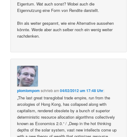
Eigentum. Wat auch sonst? Wobei auch die
Eigennutzung eine Form von Rendite darstellt.
Bin als weiter gespannt, wie eine Alternative aussehen
könnte. Werde aber auch selber noch ein wenig weiter
nachdenken.
plomlompom
schrieb
am
04/02/2012 um 17:48 Uhr
:
„The last great transglobal trade empire, run from the
arcologies of Hong Kong, has collapsed along with
capitalism, rendered obsolete by a bunch of superior
deterministic resource allocation algorithms collectively
known as Economics 2.0.“ / „Deep in the hot thinking
depths of the solar system, vast new intellects come up
with a new theory of wealth that optimizes resource