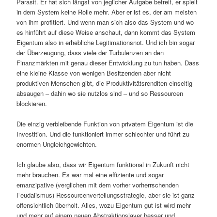
Parasit. Er hat sich längst von jeglicher Aufgabe befreit, er spielt
in dem System keine Rolle mehr. Aber er ist es, der am meisten
von ihm profitiert. Und wenn man sich also das System und wo
es hinführt auf diese Weise anschaut, dann kommt das System
Eigentum also in erhebliche Legitimationsnot. Und ich bin sogar
der Überzeugung, dass viele der Turbulenzen an den
Finanzmärkten mit genau dieser Entwicklung zu tun haben. Dass
eine kleine Klasse von wenigen Besitzenden aber nicht
produktiven Menschen gibt, die Produktivitätsrenditen einseitig
absaugen – dahin wo sie nutzlos sind – und so Ressourcen
blockieren.
Die einzig verbleibende Funktion von privatem Eigentum ist die
Investition. Und die funktioniert immer schlechter und führt zu
enormen Ungleichgewichten.
Ich glaube also, dass wir Eigentum funktional in Zukunft nicht
mehr brauchen. Es war mal eine effiziente und sogar
emanzipative (verglichen mit dem vorher vorherrschenden
Feudalismus) Ressourcenverteilungsstrategie, aber sie ist ganz
offensichtlich überholt. Alles, wozu Eigentum gut ist wird mehr
und mehr auf einem neuen Abstraktionslayer besser und