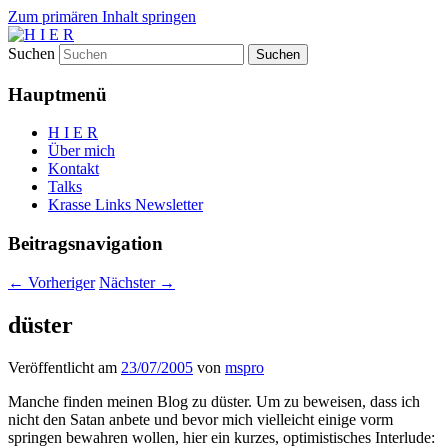
Zum primären Inhalt springen
Suchen
H I E R
Hauptmenü
H I E R
Über mich
Kontakt
Talks
Krasse Links Newsletter
Beitragsnavigation
←
Vorheriger
Nächster
→
düster
Veröffentlicht am
23/07/2005
von
mspro
Manche finden meinen Blog zu düster. Um zu beweisen, dass ich
nicht den Satan anbete und bevor mich vielleicht einige vorm
springen bewahren wollen, hier ein kurzes, optimistisches Interlude: