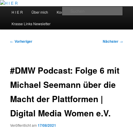
Zum
primären
Hauptmenü
Such
H I E R
Über mich
Kontakt
Talks
Inhalt
springen
H I E R
Krasse Links Newsletter
Beitragsnavigation
←
Vorheriger
Nächster
→
#DMW Podcast: Folge 6 mit
Michael Seemann über die
Macht der Plattformen |
Digital Media Women e.V.
Veröffentlicht am
17/08/2021