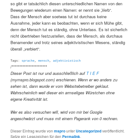
so gibt er tatsächlich diesen unterschiedlichen Namen von den
Bewegungen wiederum einen Namen: er nennt sie „Verb“.
Dass der Mensch aber soetwas tut ist durchaus keine
Ausnahme, jeder kann es beobachten, wenn er sich Mühe gibt,
denn der Mensch tut es ständig, ohne Unterlass. Es ist sicherlich
nicht übertrieben festzustellen, dass der Mensch, als durchaus
Benamender und trotz seines adjektivistischen Wesens, ständig
überall „verbiert“.
Tags:
sprache
,
mensch
,
adjektivistisch
/***********************
Dieser Post ist nur und ausschließlich auf
T I E F
(mymspro.blogspot.com) erschienen. Wenn er wo anders zu
sehen ist, dann wurde er vom Websitebetreiber geklaut.
Wahrscheinlich weil dieser ein armseliges Würstchen ohne
eigene Kreativität ist.
Wer es also versuchen will, wird von mir bei Google
angeschwärzt und muss mit einem Pagerank von 0 rechnen.
Dieser Eintrag wurde von
mspro
unter
Uncategorized
veröffentlicht.
Setze ein Lesezeichen für den
Permalink
.