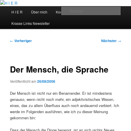
Zum
primären
Hauptmenü
Such
H I E R
Über mich
Kontakt
Talks
Inhalt
springen
H I E R
Krasse Links Newsletter
Beitragsnavigation
←
Vorheriger
Nächster
→
Der Mensch, die Sprache
Veröffentlicht am
26/08/2006
Der Mensch ist nicht nur ein Benamender. Er ist mindestens
genauso, wenn nicht noch mehr, ein adjektivistisches Wesen,
eines, das zu allem Überfluss auch noch andauernd verbiert. Ich
werde im Folgenden ausführen, wie ich zu dieser Meinung
gekommen bin:
Dass der Mensch die Dinge benennt, ist an sich nichts Neues.