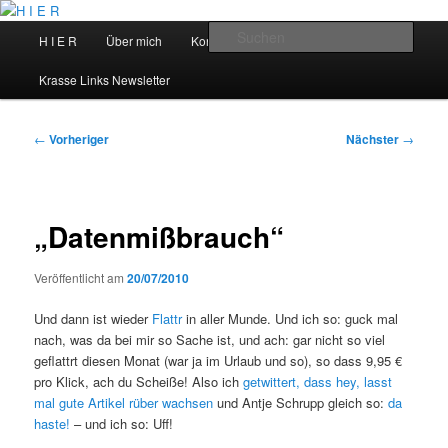
Zum
primären
Hauptmenü
Such
H I E R
Über mich
Kontakt
Talks
Inhalt
springen
H I E R
Krasse Links Newsletter
Beitragsnavigation
←
Vorheriger
Nächster
→
„Datenmißbrauch“
Veröffentlicht am
20/07/2010
Und dann ist wieder
Flattr
in aller Munde. Und ich so: guck mal
nach, was da bei mir so Sache ist, und ach: gar nicht so viel
geflattrt diesen Monat (war ja im Urlaub und so), so dass 9,95 €
pro Klick, ach du Scheiße! Also ich
getwittert, dass hey, lasst
mal gute Artikel rüber wachsen
und Antje Schrupp gleich so:
da
haste!
– und ich so: Uff!