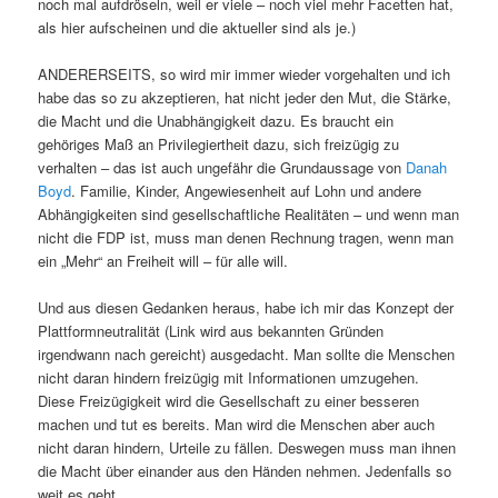
noch mal aufdröseln, weil er viele – noch viel mehr Facetten hat,
als hier aufscheinen und die aktueller sind als je.)
ANDERERSEITS, so wird mir immer wieder vorgehalten und ich
habe das so zu akzeptieren, hat nicht jeder den Mut, die Stärke,
die Macht und die Unabhängigkeit dazu. Es braucht ein
gehöriges Maß an Privilegiertheit dazu, sich freizügig zu
verhalten – das ist auch ungefähr die Grundaussage von
Danah
Boyd
. Familie, Kinder, Angewiesenheit auf Lohn und andere
Abhängigkeiten sind gesellschaftliche Realitäten – und wenn man
nicht die FDP ist, muss man denen Rechnung tragen, wenn man
ein „Mehr“ an Freiheit will – für alle will.
Und aus diesen Gedanken heraus, habe ich mir das Konzept der
Plattformneutralität (Link wird aus bekannten Gründen
irgendwann nach gereicht) ausgedacht. Man sollte die Menschen
nicht daran hindern freizügig mit Informationen umzugehen.
Diese Freizügigkeit wird die Gesellschaft zu einer besseren
machen und tut es bereits. Man wird die Menschen aber auch
nicht daran hindern, Urteile zu fällen. Deswegen muss man ihnen
die Macht über einander aus den Händen nehmen. Jedenfalls so
weit es geht.