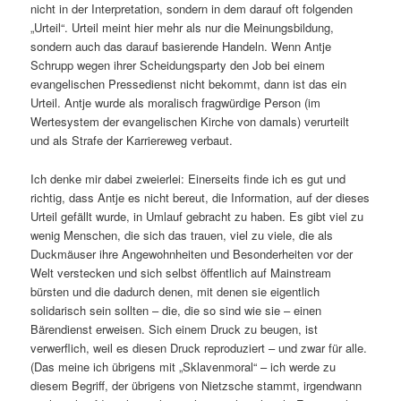
nicht in der Interpretation, sondern in dem darauf oft folgenden
„Urteil“. Urteil meint hier mehr als nur die Meinungsbildung,
sondern auch das darauf basierende Handeln. Wenn Antje
Schrupp wegen ihrer Scheidungsparty den Job bei einem
evangelischen Pressedienst nicht bekommt, dann ist das ein
Urteil. Antje wurde als moralisch fragwürdige Person (im
Wertesystem der evangelischen Kirche von damals) verurteilt
und als Strafe der Karriereweg verbaut.
Ich denke mir dabei zweierlei: Einerseits finde ich es gut und
richtig, dass Antje es nicht bereut, die Information, auf der dieses
Urteil gefällt wurde, in Umlauf gebracht zu haben. Es gibt viel zu
wenig Menschen, die sich das trauen, viel zu viele, die als
Duckmäuser ihre Angewohnheiten und Besonderheiten vor der
Welt verstecken und sich selbst öffentlich auf Mainstream
bürsten und die dadurch denen, mit denen sie eigentlich
solidarisch sein sollten – die, die so sind wie sie – einen
Bärendienst erweisen. Sich einem Druck zu beugen, ist
verwerflich, weil es diesen Druck reproduziert – und zwar für alle.
(Das meine ich übrigens mit „Sklavenmoral“ – ich werde zu
diesem Begriff, der übrigens von Nietzsche stammt, irgendwann