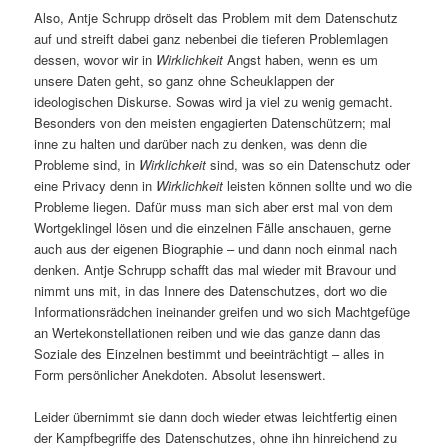
Also, Antje Schrupp dröselt das Problem mit dem Datenschutz
auf und streift dabei ganz nebenbei die tieferen Problemlagen
dessen, wovor wir in
Wirklichkeit
Angst haben, wenn es um
unsere Daten geht, so ganz ohne Scheuklappen der
ideologischen Diskurse. Sowas wird ja viel zu wenig gemacht.
Besonders von den meisten engagierten Datenschützern; mal
inne zu halten und darüber nach zu denken, was denn die
Probleme sind, in
Wirklichkeit
sind, was so ein Datenschutz oder
eine Privacy denn in
Wirklichkeit
leisten können sollte und wo die
Probleme liegen. Dafür muss man sich aber erst mal von dem
Wortgeklingel lösen und die einzelnen Fälle anschauen, gerne
auch aus der eigenen Biographie – und dann noch einmal nach
denken. Antje Schrupp schafft das mal wieder mit Bravour und
nimmt uns mit, in das Innere des Datenschutzes, dort wo die
Informationsrädchen ineinander greifen und wo sich Machtgefüge
an Wertekonstellationen reiben und wie das ganze dann das
Soziale des Einzelnen bestimmt und beeinträchtigt – alles in
Form persönlicher Anekdoten. Absolut lesenswert.
Leider übernimmt sie dann doch wieder etwas leichtfertig einen
der Kampfbegriffe des Datenschutzes, ohne ihn hinreichend zu