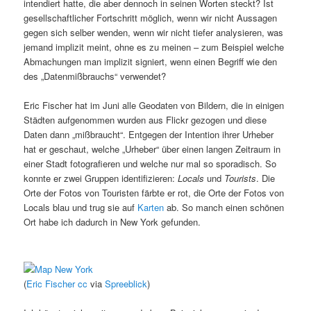
intendiert hatte, die aber dennoch in seinen Worten steckt? Ist
gesellschaftlicher Fortschritt möglich, wenn wir nicht Aussagen
gegen sich selber wenden, wenn wir nicht tiefer analysieren, was
jemand implizit meint, ohne es zu meinen – zum Beispiel welche
Abmachungen man implizit signiert, wenn einen Begriff wie den
des „Datenmißbrauchs“ verwendet?
Eric Fischer hat im Juni alle Geodaten von Bildern, die in einigen
Städten aufgenommen wurden aus Flickr gezogen und diese
Daten dann „mißbraucht“. Entgegen der Intention ihrer Urheber
hat er geschaut, welche „Urheber“ über einen langen Zeitraum in
einer Stadt fotografieren und welche nur mal so sporadisch. So
konnte er zwei Gruppen identifizieren:
Locals
und
Tourists
. Die
Orte der Fotos von Touristen färbte er rot, die Orte der Fotos von
Locals blau und trug sie auf
Karten
ab. So manch einen schönen
Ort habe ich dadurch in New York gefunden.
(
Eric Fischer
cc
via
Spreeblick
)