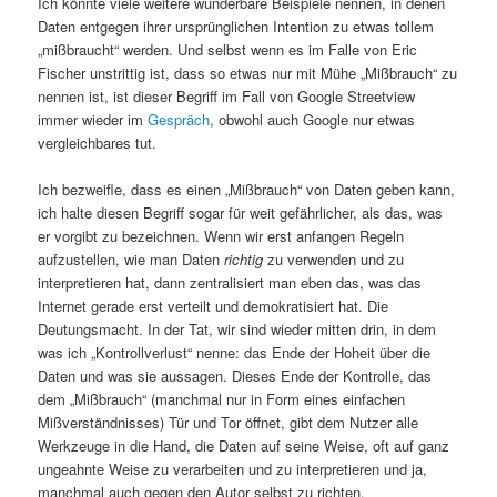
Ich könnte viele weitere wunderbare Beispiele nennen, in denen
Daten entgegen ihrer ursprünglichen Intention zu etwas tollem
„mißbraucht“ werden. Und selbst wenn es im Falle von Eric
Fischer unstrittig ist, dass so etwas nur mit Mühe „Mißbrauch“ zu
nennen ist, ist dieser Begriff im Fall von Google Streetview
immer wieder im
Gespräch
, obwohl auch Google nur etwas
vergleichbares tut.
Ich bezweifle, dass es einen „Mißbrauch“ von Daten geben kann,
ich halte diesen Begriff sogar für weit gefährlicher, als das, was
er vorgibt zu bezeichnen. Wenn wir erst anfangen Regeln
aufzustellen, wie man Daten
richtig
zu verwenden und zu
interpretieren hat, dann zentralisiert man eben das, was das
Internet gerade erst verteilt und demokratisiert hat. Die
Deutungsmacht. In der Tat, wir sind wieder mitten drin, in dem
was ich „Kontrollverlust“ nenne: das Ende der Hoheit über die
Daten und was sie aussagen. Dieses Ende der Kontrolle, das
dem „Mißbrauch“ (manchmal nur in Form eines einfachen
Mißverständnisses) Tür und Tor öffnet, gibt dem Nutzer alle
Werkzeuge in die Hand, die Daten auf seine Weise, oft auf ganz
ungeahnte Weise zu verarbeiten und zu interpretieren und ja,
manchmal auch gegen den Autor selbst zu richten.