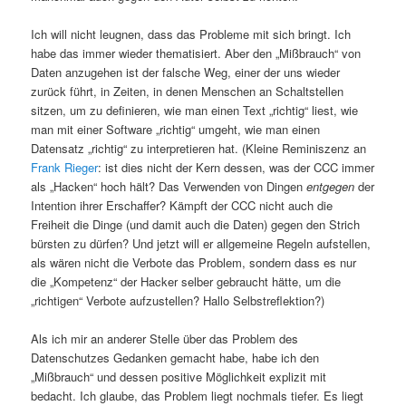
Ich will nicht leugnen, dass das Probleme mit sich bringt. Ich
habe das immer wieder thematisiert. Aber den „Mißbrauch“ von
Daten anzugehen ist der falsche Weg, einer der uns wieder
zurück führt, in Zeiten, in denen Menschen an Schaltstellen
sitzen, um zu definieren, wie man einen Text „richtig“ liest, wie
man mit einer Software „richtig“ umgeht, wie man einen
Datensatz „richtig“ zu interpretieren hat. (Kleine Reminiszenz an
Frank Rieger
: ist dies nicht der Kern dessen, was der CCC immer
als „Hacken“ hoch hält? Das Verwenden von Dingen
entgegen
der
Intention ihrer Erschaffer? Kämpft der CCC nicht auch die
Freiheit die Dinge (und damit auch die Daten) gegen den Strich
bürsten zu dürfen? Und jetzt will er allgemeine Regeln aufstellen,
als wären nicht die Verbote das Problem, sondern dass es nur
die „Kompetenz“ der Hacker selber gebraucht hätte, um die
„richtigen“ Verbote aufzustellen? Hallo Selbstreflektion?)
Als ich mir an anderer Stelle über das Problem des
Datenschutzes Gedanken gemacht habe, habe ich den
„Mißbrauch“ und dessen positive Möglichkeit explizit mit
bedacht. Ich glaube, das Problem liegt nochmals tiefer. Es liegt