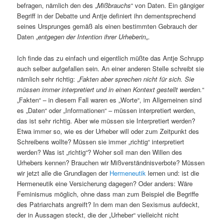
befragen, nämlich den des „
Mißbrauchs
“ von Daten. Ein gängiger
Begriff in der Debatte und Antje definiert ihn dementsprechend
seines Ursprunges gemäß als einen bestimmten Gebrauch der
Daten „
entgegen der Intention ihrer Urheberin
„.
Ich finde das zu einfach und eigentlich müßte das Antje Schrupp
auch selber aufgefallen sein. An einer anderen Stelle schreibt sie
nämlich sehr richtig: „
Fakten aber sprechen nicht für sich. Sie
müssen immer interpretiert und in einen Kontext gestellt werden.
“
„Fakten“ – in diesem Fall waren es „Worte“, im Allgemeinen sind
es „Daten“ oder „Informationen“ – müssen interpretiert werden,
das ist sehr richtig. Aber wie müssen sie Interpretiert werden?
Etwa immer so, wie es der Urheber will oder zum Zeitpunkt des
Schreibens wollte? Müssen sie immer „richtig“ interpretiert
werden? Was ist „richtig“? Woher soll man den Willen des
Urhebers kennen? Brauchen wir Mißverständnisverbote? Müssen
wir jetzt alle die Grundlagen der
Hermeneutik
lernen und: ist die
Hermeneutik eine Versicherung dagegen? Oder anders: Wäre
Feminismus möglich, ohne dass man zum Beispiel die Begriffe
des Patriarchats angreift? In dem man den Sexismus aufdeckt,
der in Aussagen steckt, die der „Urheber“ vielleicht nicht