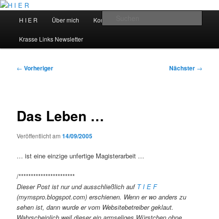
Zum
primären
Hauptmenü
Such
H I E R
Über mich
Kontakt
Talks
Inhalt
springen
H I E R
Krasse Links Newsletter
Beitragsnavigation
←
Vorheriger
Nächster
→
Das Leben …
Veröffentlicht am
14/09/2005
… ist eine einzige unfertige Magisterarbeit …
/***********************
Dieser Post ist nur und ausschließlich auf
T I E F
(mymspro.blogspot.com) erschienen. Wenn er wo anders zu
sehen ist, dann wurde er vom Websitebetreiber geklaut.
Wahrscheinlich weil dieser ein armseliges Würstchen ohne