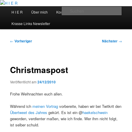
Zum
primären
Hauptmenü
Such
H I E R
Über mich
Kontakt
Talks
Inhalt
springen
H I E R
Krasse Links Newsletter
Beitragsnavigation
←
Vorheriger
Nächster
→
Christmaspost
Veröffentlicht am
24/12/2010
Frohe Weihnachten euch allen.
Während ich
meinen Vortrag
vorbereite, haben wir bei Twitkrit den
Übertweet des Jahres
gekürt. Es ist ein @
haekelschwein
geworden, verdienter maßen, wie ich finde. Wer ihm nicht folgt,
ist selber schuld.