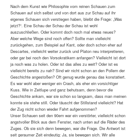
Nach dem Kunst wie Philosophie vom reinen Schauen zum
Schauen auf sich selbst und von dort aus zur Schau auf ihr
eigenes Schauen sich verstiegen haben, bleibt die Frage: „Was
jetzt?“. Eine Schau der Schau der Schau ist wohl
auszuschließen. Oder kommt doch noch mal etwas neues?
Aber welche Wege sind noch offen? Sollte man vielleicht
zurückgehen, zum Beispiel auf Kant, oder doch schon eher auf
Descartes, vielleicht weiter zurück und Platon neu interpretieren,
oder gar bei noch den Vorsokratikern anfangen? Vielleicht ist dort
ja noch was zu holen. Oder ist das alles zu weit? Oder ist es
vielleicht bereits zu nah? Sind wir nicht schon an den Pollern der
Geschichte angestoßen? Oft genug wurde genau das konstatiert.
Es war wohl aber weniger ein Crash, als eher ein vorsichtiger
Kuss. Wie in Zeitlupe und ganz behutsam, denn bevor die
Geschichte ankam, war sie schon so langsam, dass man meinen
konnte sie stehe still. Oder täuscht der Stillstand vielleicht? Hat
der Zug nicht schon wieder Fahrt aufgenommen?
Unser Schauen seit den 90ern war ein verstörter, vielleicht schon
angstvoller Blick aus dem Fenster, nach unten auf die Räder des
Zuges. Ob sie sich denn bewegen, war die Frage. Die Antwort ist
seit geraumer Zeit eindeutig: Ja, sie bewegen sich. Wir alle