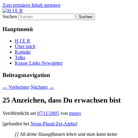
Zum primären Inhalt springen
Suchen
H I E R
Hauptmenü
H I E R
Über mich
Kontakt
Talks
Krasse Links Newsletter
Beitragsnavigation
←
Vorheriger
Nächster
→
25 Anzeichen, dass Du erwachsen bist
Veröffentlicht am
07/11/2005
von
mspro
[gefunden bei
Neun-Plural-Zet-Alpha
]
[] All deine Hauspflanzen leben und man kann keine