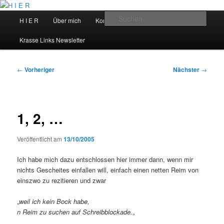
Zum
primären
Hauptmenü
Such
H I E R
Über mich
Kontakt
Talks
Inhalt
springen
H I E R
Krasse Links Newsletter
Beitragsnavigation
←
Vorheriger
Nächster
→
1, 2, …
Veröffentlicht am
13/10/2005
Ich habe mich dazu entschlossen hier immer dann, wenn mir
nichts Gescheites einfallen will, einfach einen netten Reim von
einszwo zu rezitieren und zwar
„
weil ich kein Bock habe,
n Reim zu suchen auf Schreibblockade.
„