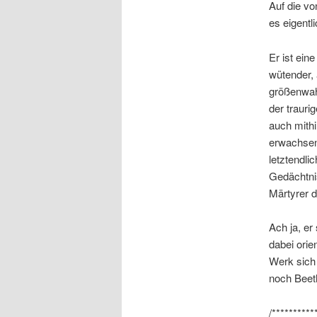
Auf die vo
es eigentl
Er ist ein
wütender, 
größenwah
der trauri
auch mithi
erwachsen
letztendli
Gedächtni
Märtyrer d
Ach ja, er
dabei ori
Werk sich 
noch Beeth
/**********