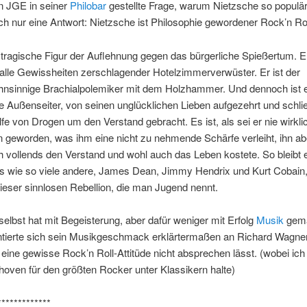
n JGE in seiner
Philobar
gestellte Frage, warum Nietzsche so populär i
ich nur eine Antwort: Nietzsche ist Philosophie gewordener Rock’n Rol
e tragische Figur der Auflehnung gegen das bürgerliche Spießertum. Er
alle Gewissheiten zerschlagender Hotelzimmerverwüster. Er ist der
nsinnige Brachialpolemiker mit dem Holzhammer. Und dennoch ist 
ge Außenseiter, von seinen unglücklichen Lieben aufgezehrt und schli
lfe von Drogen um den Verstand gebracht. Es ist, als sei er nie wirkli
 geworden, was ihm eine nicht zu nehmende Schärfe verleiht, ihn ab
ch vollends den Verstand und wohl auch das Leben kostete. So bleibt 
s wie so viele andere, James Dean, Jimmy Hendrix und Kurt Cobain, 
ieser sinnlosen Rebellion, die man Jugend nennt.
 selbst hat mit Begeisterung, aber dafür weniger mit Erfolg
Musik
gem
entierte sich sein Musikgeschmack erklärtermaßen an Richard Wagne
eine gewisse Rock’n Roll-Attitüde nicht absprechen lässt. (wobei ic
oven für den größten Rocker unter Klassikern halte)
*************