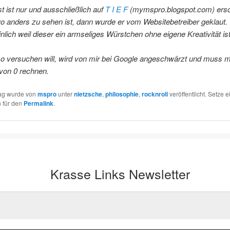
t ist nur und ausschließlich auf
T I E F
(mymspro.blogspot.com) ersc
 anders zu sehen ist, dann wurde er vom Websitebetreiber geklaut.
lich weil dieser ein armseliges Würstchen ohne eigene Kreativität ist
so versuchen will, wird von mir bei Google angeschwärzt und muss m
von 0 rechnen.
rag wurde von
mspro
unter
nietzsche
,
philosophie
,
rocknroll
veröffentlicht. Setze e
 für den
Permalink
.
Krasse Links Newsletter