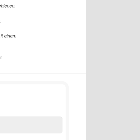
hienen.
.
it einem
in