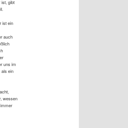
st, gibt
l.
 ist ein
er auch
eßlich
ch
er
er uns im
als ein
acht,
r, wessen
h immer