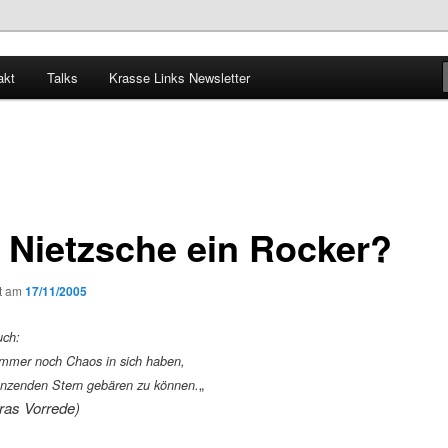
akt
Talks
Krasse Links Newsletter
 Nietzsche ein Rocker?
ht am
17/11/2005
uch:
mmer noch Chaos in sich haben,
„
anzenden Stern gebären zu können.
ras Vorrede)