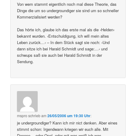
Von wem stammt eigentlich noch mal diese Theorie, das
Dinge die um so undergroundiger sie sind um so schneller
Kommerzialisiert werden?
Das hörte ich, glaube ich das erste mal als die ›Helden‹
bekannt wurden. ›Entschuldigung, ich will mein altes
Leben zurück…‹ – In dem Stück sagt sie noch: ›Und
dann sitze ich bei Harald Schmidt und sage:…‹ und
schwups saß sie auch bei Harald Schmidt in der
Sendung.
mspro
schrieb
am
26/05/2006 um 19:30 Uhr
:
je undergroundiger? Kann ich mir nict denken. Aber eines
stimmt schon: Irgendwann kriegen wir euch alle. Mit
Danone… oder Opel..oder mit was weiß ich was.