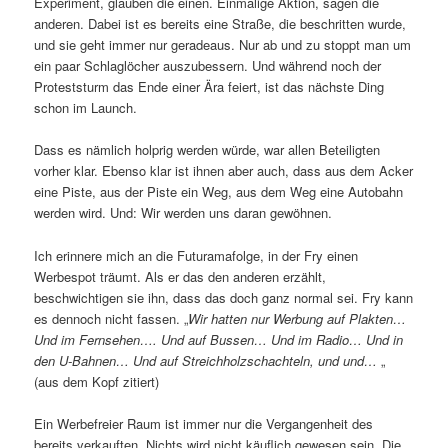
Experiment, glauben die einen. Einmalige Aktion, sagen die
anderen. Dabei ist es bereits eine Straße, die beschritten wurde,
und sie geht immer nur geradeaus. Nur ab und zu stoppt man um
ein paar Schlaglöcher auszubessern. Und während noch der
Proteststurm das Ende einer Ära feiert, ist das nächste Ding
schon im Launch.
Dass es nämlich holprig werden würde, war allen Beteiligten
vorher klar. Ebenso klar ist ihnen aber auch, dass aus dem Acker
eine Piste, aus der Piste ein Weg, aus dem Weg eine Autobahn
werden wird. Und: Wir werden uns daran gewöhnen.
Ich erinnere mich an die Futuramafolge, in der Fry einen
Werbespot träumt. Als er das den anderen erzählt,
beschwichtigen sie ihn, dass das doch ganz normal sei. Fry kann
es dennoch nicht fassen. „
Wir hatten nur Werbung auf Plakten…
Und im Fernsehen…. Und auf Bussen… Und im Radio… Und in
den U-Bahnen… Und auf Streichholzschachteln, und und…
„
(aus dem Kopf zitiert)
Ein Werbefreier Raum ist immer nur die Vergangenheit des
bereits verkauften. Nichts wird nicht käuflich gewesen sein. Die