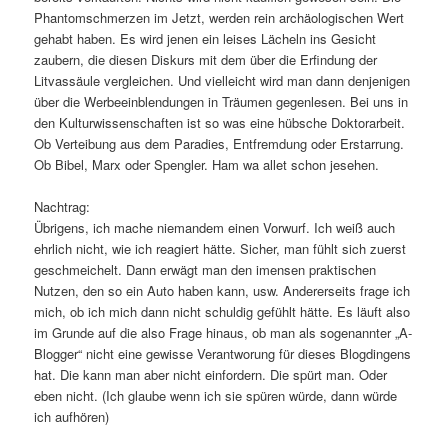
Phantomschmerzen im Jetzt, werden rein archäologischen Wert
gehabt haben. Es wird jenen ein leises Lächeln ins Gesicht
zaubern, die diesen Diskurs mit dem über die Erfindung der
Litvassäule vergleichen. Und vielleicht wird man dann denjenigen
über die Werbeeinblendungen in Träumen gegenlesen. Bei uns in
den Kulturwissenschaften ist so was eine hübsche Doktorarbeit.
Ob Verteibung aus dem Paradies, Entfremdung oder Erstarrung.
Ob Bibel, Marx oder Spengler. Ham wa allet schon jesehen.
Nachtrag:
Übrigens, ich mache niemandem einen Vorwurf. Ich weiß auch
ehrlich nicht, wie ich reagiert hätte. Sicher, man fühlt sich zuerst
geschmeichelt. Dann erwägt man den imensen praktischen
Nutzen, den so ein Auto haben kann, usw. Andererseits frage ich
mich, ob ich mich dann nicht schuldig gefühlt hätte. Es läuft also
im Grunde auf die also Frage hinaus, ob man als sogenannter „A-
Blogger“ nicht eine gewisse Verantworung für dieses Blogdingens
hat. Die kann man aber nicht einfordern. Die spürt man. Oder
eben nicht. (Ich glaube wenn ich sie spüren würde, dann würde
ich aufhören)