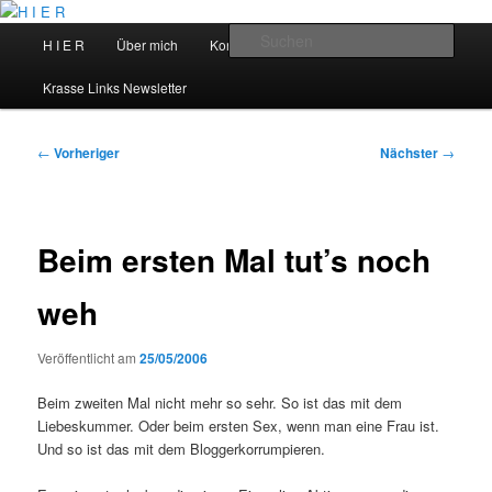
Zum
primären
Hauptmenü
Such
H I E R
Über mich
Kontakt
Talks
Inhalt
springen
H I E R
Krasse Links Newsletter
Beitragsnavigation
←
Vorheriger
Nächster
→
Beim ersten Mal tut’s noch
weh
Veröffentlicht am
25/05/2006
Beim zweiten Mal nicht mehr so sehr. So ist das mit dem
Liebeskummer. Oder beim ersten Sex, wenn man eine Frau ist.
Und so ist das mit dem Bloggerkorrumpieren.