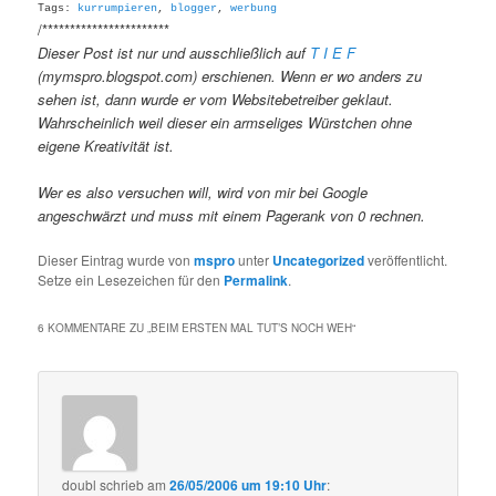
Tags:
kurrumpieren
,
blogger
,
werbung
/***********************
Dieser Post ist nur und ausschließlich auf
T I E F
(mymspro.blogspot.com) erschienen. Wenn er wo anders zu
sehen ist, dann wurde er vom Websitebetreiber geklaut.
Wahrscheinlich weil dieser ein armseliges Würstchen ohne
eigene Kreativität ist.
Wer es also versuchen will, wird von mir bei Google
angeschwärzt und muss mit einem Pagerank von 0 rechnen.
Dieser Eintrag wurde von
mspro
unter
Uncategorized
veröffentlicht.
Setze ein Lesezeichen für den
Permalink
.
6 KOMMENTARE ZU „
BEIM ERSTEN MAL TUT’S NOCH WEH
“
doubl
schrieb
am
26/05/2006 um 19:10 Uhr
: