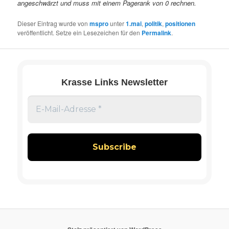
angeschwärzt und muss mit einem Pagerank von 0 rechnen.
Dieser Eintrag wurde von
mspro
unter
1.mai
,
politik
,
positionen
veröffentlicht. Setze ein Lesezeichen für den
Permalink
.
Krasse Links Newsletter