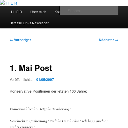
Zum
primären
Hauptmenü
Such
H I E R
Über mich
Kontakt
Talks
Inhalt
springen
H I E R
Krasse Links Newsletter
Beitragsnavigation
←
Vorheriger
Nächster
→
1. Mai Post
Veröffentlicht am
01/05/2007
Konservative Positionen der letzten 100 Jahre:
Frauenwahlrecht? Jetzt hörts aber auf!
Geschichtsaufarbeitung? Welche Geschichte? Ich kann mich an
nichts erinnern!